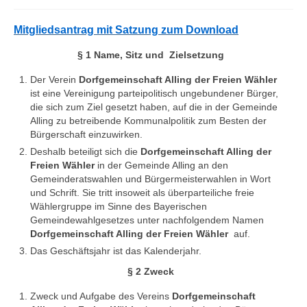
Gemeinderatswahlen 08.03.2026
Mitgliedsantrag mit Satzung zum Download
Wahlprogramm 2026
§ 1 Name, Sitz und Zielsetzung
Mitgliedsantrag
Der Verein
Dorfgemeinschaft Alling der Freien Wähler
ist eine Vereinigung parteipolitisch ungebundener Bürger,
Über uns
die sich zum Ziel gesetzt haben, auf die in der Gemeinde
Alling zu betreibende Kommunalpolitik zum Besten der
Mitglieder
Bürgerschaft einzuwirken.
Deshalb beteiligt sich die
Dorfgemeinschaft Alling der
Chronik
Freien Wähler
in der Gemeinde Alling an den
Gemeinderatswahlen und Bürgermeisterwahlen in Wort
Satzung-Mitgliedsantrag
und Schrift. Sie tritt insoweit als überparteiliche freie
Wählergruppe im Sinne des Bayerischen
Vorstand
Gemeindewahlgesetzes unter nachfolgendem Namen
Dorfgemeinschaft Alling der Freien Wähler
auf.
Freie Wähler
Das Geschäftsjahr ist das Kalenderjahr.
§ 2 Zweck
Leitlinien der Freien Wähler
Zweck und Aufgabe des Vereins
Dorfgemeinschaft
Bilder Jubiläumsfeier