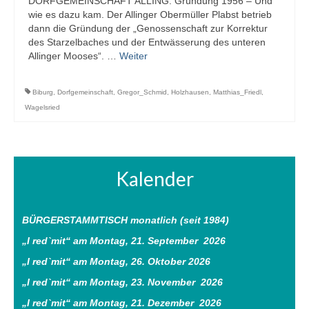
DORFGEMEINSCHAFT ALLING. Gründung 1956 – Und
wie es dazu kam. Der Allinger Obermüller Plabst betrieb
Archiv
dann die Gründung der „Genossenschaft zur Korrektur
des Starzelbaches und der Entwässerung des unteren
Impressum
Allinger Mooses“. …
Weiter
Biburg
,
Dorfgemeinschaft
,
Gregor_Schmid
,
Holzhausen
,
Matthias_Friedl
,
Wagelsried
Kalender
BÜRGERSTAMMTISCH monatlich (seit 1984)
„I red`mit“ am
Montag, 21. September 2026
„I red`mit“ am
Montag, 26. Oktober 2026
„I red`mit“ am
Montag, 23. November 2026
„I red`mit“ am
Montag, 21. Dezember 2026