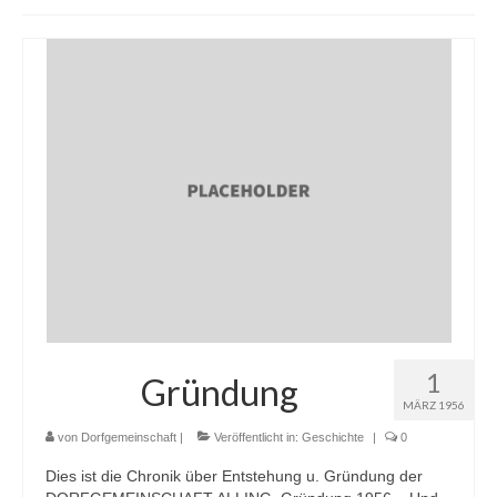
Gemeinderatswahlen 08.03.2026
Wahlprogramm 2026
Mitgliedsantrag
Über uns
Mitglieder
Chronik
Satzung-Mitgliedsantrag
Vorstand
1
Gründung
Freie Wähler
MÄRZ 1956
von
Dorfgemeinschaft
|
Veröffentlicht in:
Geschichte
|
0
Leitlinien der Freien Wähler
Dies ist die Chronik über Entstehung u. Gründung der
Bilder Jubiläumsfeier